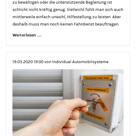
zu bewältigen oder die unterstützende Begleitung ist
schlicht nicht kräftig genug. Vielleicht fühlt man sich auch
mittlerweile einfach unwohl, Hilfestellung zu leisten. Aber
deshalb muss man noch keinen Fahrdienst beauftragen.
Wie
Weiterlesen …
Was
Wolf!
-
19.03.2020 19:00
von Individual Automobilsysteme
Wie
bediene
ich
einen
Personenlifter