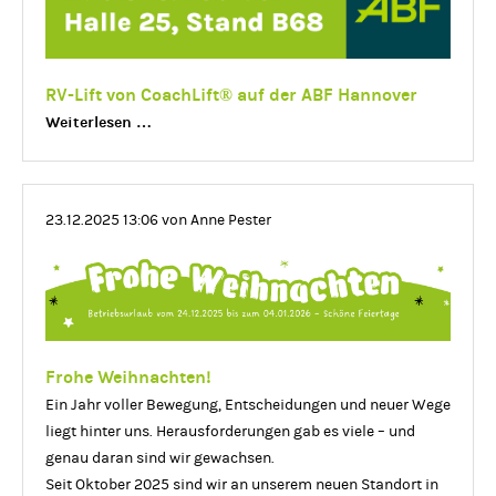
RV-Lift von CoachLift® auf der ABF Hannover
RV-
Weiterlesen …
Lift
von
CoachLift®
23.12.2025 13:06
von Anne Pester
auf
der
ABF
Hannover
Frohe Weihnachten!
Ein Jahr voller Bewegung, Entscheidungen und neuer Wege
liegt hinter uns. Herausforderungen gab es viele – und
genau daran sind wir gewachsen.
Seit Oktober 2025 sind wir an unserem neuen Standort in