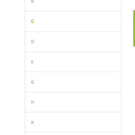
B
C
D
E
G
H
K