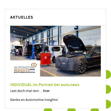
AKTUELLES
Datenschutz
Impressum
INDIVIDUAL im Portrait bei auto.news
hier
Lest doch mal rein…
Essenziell
Details einblenden
Danke an Automotive Insights!
Statistik
Details einblenden