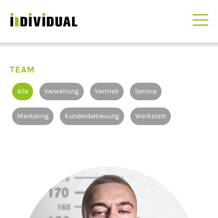
TEAM
Alle
Verwaltung
Vertrieb
Service
Marketing
Kundenbetreuung
Werkstatt